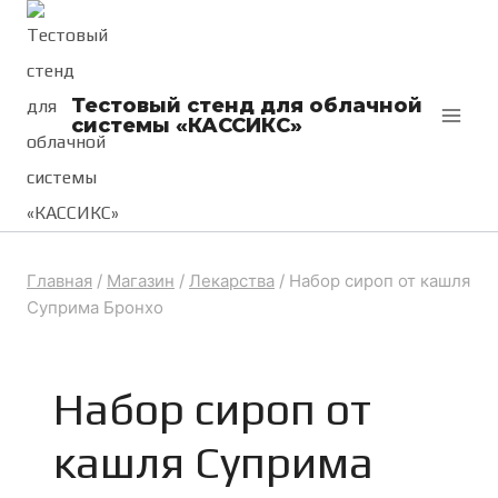
Перейти
к
содержимому
Тестовый стенд для облачной
системы «КАССИКС»
Главная
/
Магазин
/
Лекарства
/
Набор сироп от кашля
Суприма Бронхо
Набор сироп от
кашля Суприма