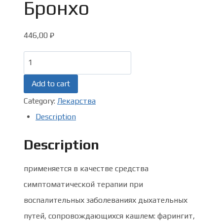
Бронхо
446,00
₽
Набор
сироп
Add to cart
от
Category:
Лекарства
кашля
Description
Суприма
Бронхо
Description
quantity
применяется в качестве средства
симптоматической терапии при
воспалительных заболеваниях дыхательных
путей, сопровождающихся кашлем: фарингит,